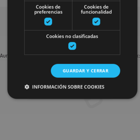
Cookies de
Cookies de
preferencias
funcionalidad
Bilatu plan gehiago
Cookies no clasificadas
Aurkitu zure bidaia Nafarroan osatzeko planak eta iradokizunak:
jarduera antolatuak, bisitak eta agendaren ekitaldi
garrantzitsuenak.
GUARDAR Y CERRAR
INFORMACIÓN SOBRE COOKIES
Joan planen bilatzailera
Cookies estrictamente necesarias
Cookies de rendimiento
Cookies de preferencias
Cookies de funcionalidad