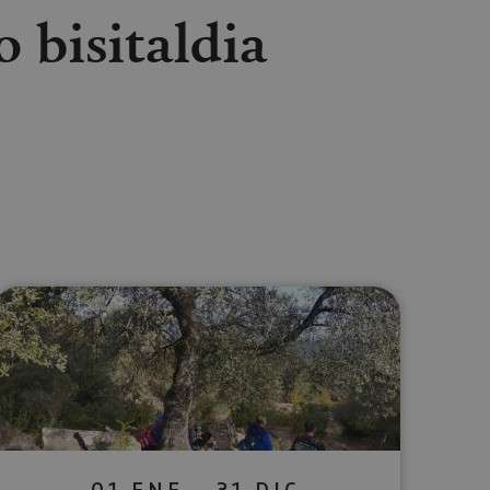
 bisitaldia
lectrónico
sApp
01 ENE - 31 DIC