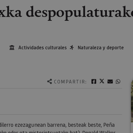
xka despopulaturako
Actividades culturales
Naturaleza y deporte
Twitter
Facebook
Correo e
What
COMPARTIR:
dilerro ezezagunean barrena, besteak beste, Peña
ko eder eta misteriotsuetako bat). Donald Walker