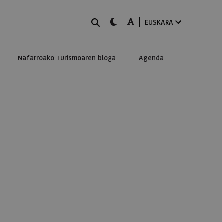
BILATU
dark-mode
A-mode
EUSKARA
Nafarroako Turismoaren bloga
Agenda