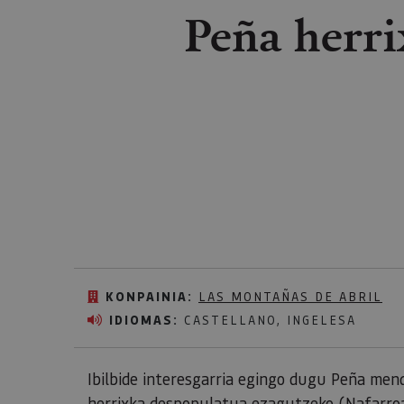
Peña herri
KONPAINIA:
LAS MONTAÑAS DE ABRIL
IDIOMAS:
CASTELLANO, INGELESA
Ibilbide interesgarria egingo dugu Peña men
herrixka despopulatua ezagutzeko (Nafarroa