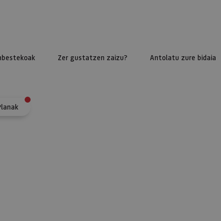
nbestekoak
Zer gustatzen zaizu?
Antolatu zure bidaia
Planak