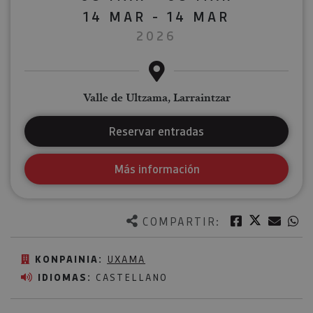
14 MAR - 14 MAR
2026
Valle de Ultzama, Larraintzar
Reservar entradas
Más información
Twitter
Facebook
Corre
W
COMPARTIR:
KONPAINIA:
UXAMA
IDIOMAS:
CASTELLANO