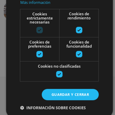
Más información
Aurrekoa
Hurren
Cookies
Cookies de
estrictamente
rendimiento
necesarias
Cookies de
Cookies de
preferencias
funcionalidad
Gastronomía
Cookies no clasificadas
GUARDAR Y CERRAR
Bilatu plan gehiago
INFORMACIÓN SOBRE COOKIES