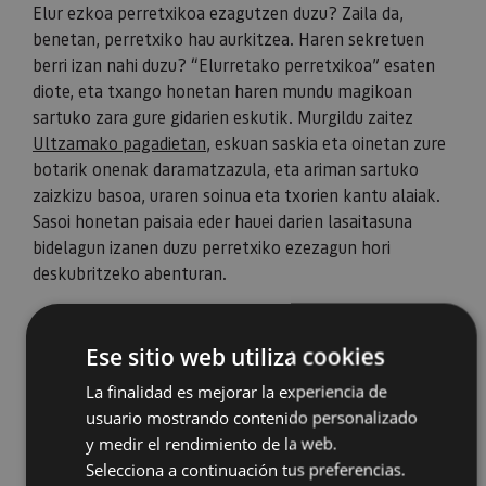
Elur ezkoa perretxikoa ezagutzen duzu? Zaila da,
benetan, perretxiko hau aurkitzea. Haren sekretuen
berri izan nahi duzu? “Elurretako perretxikoa” esaten
diote, eta txango honetan haren mundu magikoan
sartuko zara gure gidarien eskutik. Murgildu zaitez
Ultzamako pagadietan
, eskuan saskia eta oinetan zure
botarik onenak daramatzazula, eta ariman sartuko
zaizkizu basoa, uraren soinua eta txorien kantu alaiak.
Sasoi honetan paisaia eder hauei darien lasaitasuna
bidelagun izanen duzu perretxiko ezezagun hori
deskubritzeko abenturan.
Ese sitio web utiliza cookies
La finalidad es mejorar la experiencia de
usuario mostrando contenido personalizado
y medir el rendimiento de la web.
Selecciona a continuación tus preferencias.