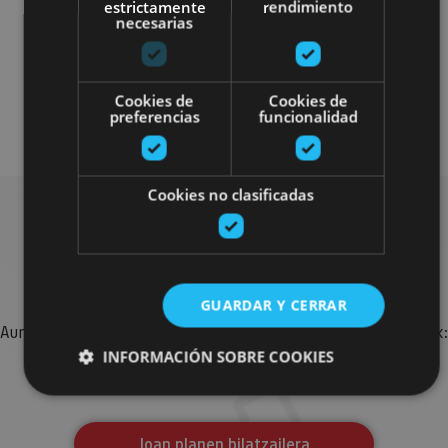
estrictamente
rendimiento
necesarias
Gastronomía
Senderismo y montaña
Cookies de
Cookies de
preferencias
funcionalidad
Visitas guiadas
Cookies no clasificadas
Bilatu plan gehiago
GUARDAR Y CERRAR
Aurkitu zure bidaia Nafarroan osatzeko planak eta iradokizunak:
jarduera antolatuak, bisitak eta agendaren ekitaldi
INFORMACIÓN SOBRE COOKIES
garrantzitsuenak.
Cookies estrictamente necesarias
Joan planen bilatzailera