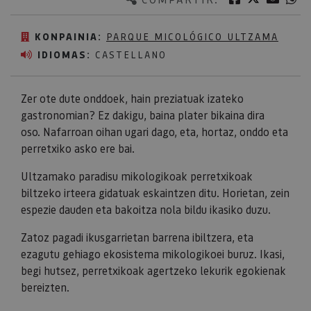
KONPAINIA:
PARQUE MICOLÓGICO ULTZAMA
IDIOMAS:
CASTELLANO
Zer ote dute onddoek, hain preziatuak izateko
gastronomian? Ez dakigu, baina plater bikaina dira
oso. Nafarroan oihan ugari dago, eta, hortaz, onddo eta
perretxiko asko ere bai.
Ultzamako paradisu mikologikoak perretxikoak
biltzeko irteera gidatuak eskaintzen ditu. Horietan, zein
espezie dauden eta bakoitza nola bildu ikasiko duzu.
Zatoz pagadi ikusgarrietan barrena ibiltzera, eta
ezagutu gehiago ekosistema mikologikoei buruz. Ikasi,
begi hutsez, perretxikoak agertzeko lekurik egokienak
bereizten.