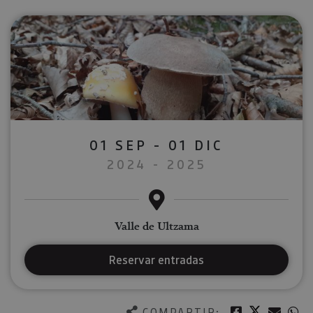
01 SEP - 01 DIC
2024 - 2025
Valle de Ultzama
Reservar entradas
Twitter
Facebook
Corre
W
COMPARTIR: