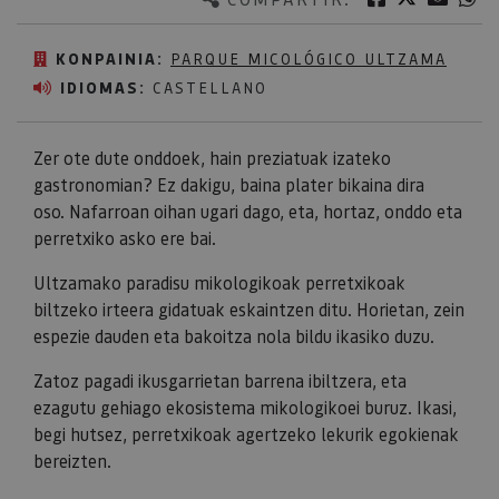
KONPAINIA:
PARQUE MICOLÓGICO ULTZAMA
IDIOMAS:
CASTELLANO
Zer ote dute onddoek, hain preziatuak izateko
gastronomian? Ez dakigu, baina plater bikaina dira
oso. Nafarroan oihan ugari dago, eta, hortaz, onddo eta
perretxiko asko ere bai.
Ultzamako paradisu mikologikoak perretxikoak
biltzeko irteera gidatuak eskaintzen ditu. Horietan, zein
espezie dauden eta bakoitza nola bildu ikasiko duzu.
Zatoz pagadi ikusgarrietan barrena ibiltzera, eta
ezagutu gehiago ekosistema mikologikoei buruz. Ikasi,
begi hutsez, perretxikoak agertzeko lekurik egokienak
bereizten.