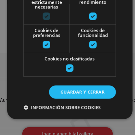
estrictamente
rendimiento
necesarias
Gastronomía
Senderismo y montaña
Cookies de
Cookies de
preferencias
funcionalidad
Visitas guiadas
Cookies no clasificadas
Bilatu plan gehiago
GUARDAR Y CERRAR
Aurkitu zure bidaia Nafarroan osatzeko planak eta iradokizunak:
jarduera antolatuak, bisitak eta agendaren ekitaldi
INFORMACIÓN SOBRE COOKIES
garrantzitsuenak.
Cookies estrictamente necesarias
Joan planen bilatzailera