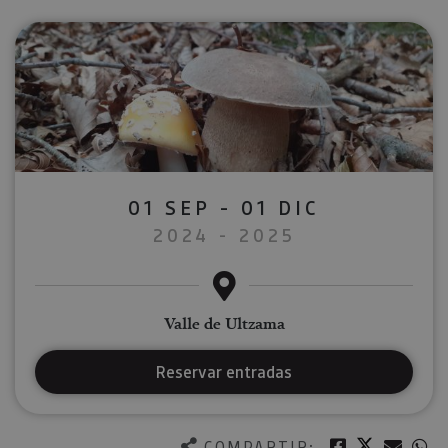
01 SEP - 01 DIC
2024 - 2025
Valle de Ultzama
Reservar entradas
Twitter
Facebook
Corre
W
COMPARTIR: