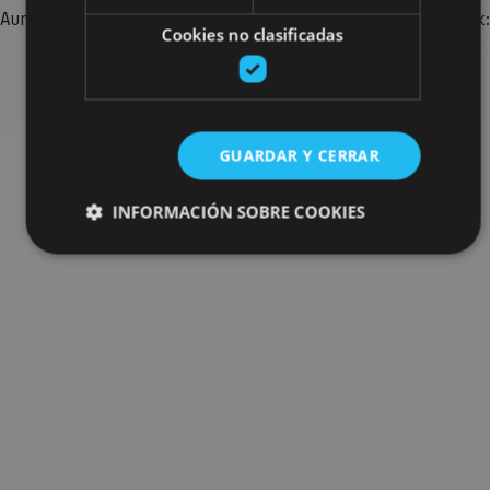
Aurkitu zure bidaia Nafarroan osatzeko planak eta iradokizunak:
Cookies no clasificadas
jarduera antolatuak, bisitak eta agendaren ekitaldi
garrantzitsuenak.
Joan planen bilatzailera
GUARDAR Y CERRAR
INFORMACIÓN SOBRE COOKIES
Cookies estrictamente necesarias
Cookies de rendimiento
Cookies de preferencias
Cookies de funcionalidad
Cookies no clasificadas
Las cookies estrictamente necesarias permiten la
funcionalidad principal del sitio web, como el inicio de