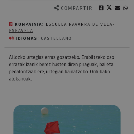
Twitter
Facebook
Corre
W
COMPARTIR:
KONPAINIA:
ESCUELA NAVARRA DE VELA-
ESNAVELA
IDIOMAS:
CASTELLANO
Allozko urtegiaz erraz gozatzeko. Erabiltzeko oso
errazak izanik berez husten diren piraguak, bai eta
pedalontziak ere, urtegian bainatzeko. Ordukako
alokairuak.