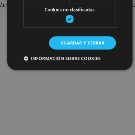
Aurkitu zure bidaia Nafarroan osatzeko planak eta iradokizunak:
Cookies no clasificadas
jarduera antolatuak, bisitak eta agendaren ekitaldi
garrantzitsuenak.
Joan planen bilatzailera
GUARDAR Y CERRAR
INFORMACIÓN SOBRE COOKIES
Cookies estrictamente necesarias
Cookies de rendimiento
Cookies de preferencias
Cookies de funcionalidad
Cookies no clasificadas
Las cookies estrictamente necesarias permiten la
funcionalidad principal del sitio web, como el inicio de