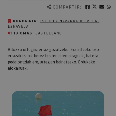
Twitter
Facebook
Corre
W
COMPARTIR:
KONPAINIA:
ESCUELA NAVARRA DE VELA-
ESNAVELA
IDIOMAS:
CASTELLANO
Allozko urtegiaz erraz gozatzeko. Erabiltzeko oso
errazak izanik berez husten diren piraguak, bai eta
pedalontziak ere, urtegian bainatzeko. Ordukako
alokairuak.