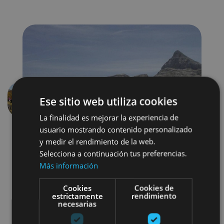
Ese sitio web utiliza cookies
Aurrekoa
Hurren
La finalidad es mejorar la experiencia de
usuario mostrando contenido personalizado
y medir el rendimiento de la web.
Selecciona a continuación tus preferencias.
Más información
Cookies
Cookies de
estrictamente
rendimiento
Senderismo y montaña
necesarias
Visitas guiadas