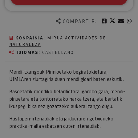
Twitter
Facebook
Corre
W
COMPARTIR:
KONPAINIA:
MIRUA ACTIVIDADES DE
NATURALEZA
IDIOMAS:
CASTELLANO
Mendi-txangoak Pirinioetako begiratokietara,
UIMLAren ziurtagiria duen mendi gidari baten eskutik.
Basoetatik mendiko belardietara igaroko gara, mendi-
pinuetara eta tontorretako harkaitzera, eta bertatik
ikuspegi bikainez gozatzeko aukera izango dugu.
Hastapen-irtenaldiak eta jardueraren gutxieneko
praktika-maila eskatzen duten irtenaldiak.