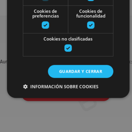
Cookies de
Cookies de
preferencias
funcionalidad
Bilatu plan gehiago
Cookies no clasificadas
Aurkitu zure bidaia Nafarroan osatzeko planak eta iradokizunak:
jarduera antolatuak, bisitak eta agendaren ekitaldi
GUARDAR Y CERRAR
garrantzitsuenak.
INFORMACIÓN SOBRE COOKIES
Joan planen bilatzailera
Cookies estrictamente necesarias
Cookies de rendimiento
Cookies de preferencias