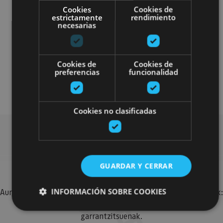
Cookies
Cookies de
estrictamente
rendimiento
necesarias
Parques de aventura
Cookies de
Cookies de
preferencias
funcionalidad
Accesibilidad física
Cookies no clasificadas
Bilatu plan gehiago
GUARDAR Y CERRAR
INFORMACIÓN SOBRE COOKIES
Aurkitu zure bidaia Nafarroan osatzeko planak eta iradokizunak:
jarduera antolatuak, bisitak eta agendaren ekitaldi
garrantzitsuenak.