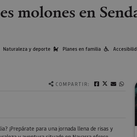
es molones en Send
Naturaleza y deporte
Planes en familia
Accesibili
Twitter
Facebook
Correo e
What
COMPARTIR:
ia? ¡Prepárate para una jornada llena de risas y
uraleza y aventura situado en Navarra ofrece