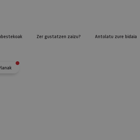
nbestekoak
Zer gustatzen zaizu?
Antolatu zure bidaia
Planak