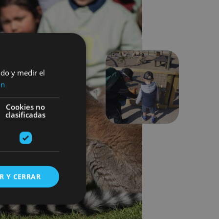
ado y medir el
ón
Hurrengoa
Cookies no
clasificadas
R Y CERRAR