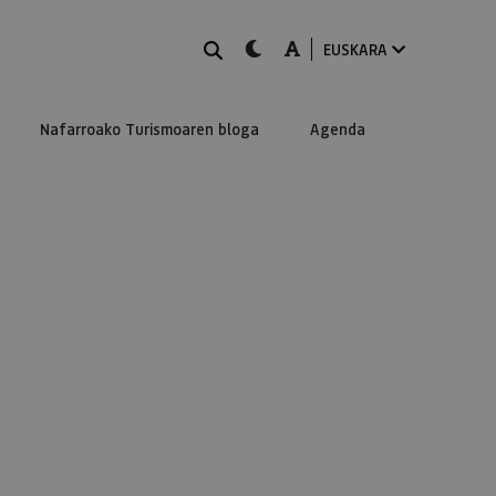
BILATU
dark-mode
A-mode
EUSKARA
Nafarroako Turismoaren bloga
Agenda