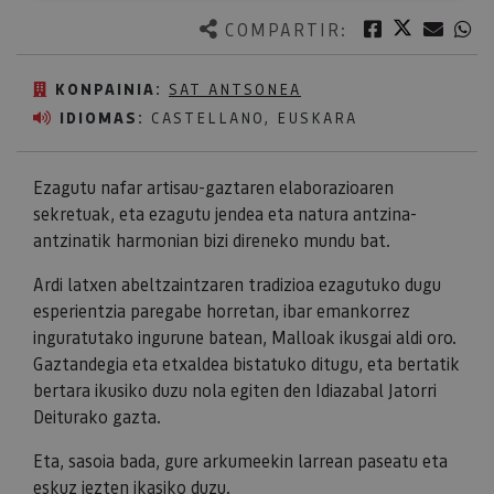
Twitter
Facebook
Corre
W
COMPARTIR:
KONPAINIA:
SAT ANTSONEA
IDIOMAS:
CASTELLANO, EUSKARA
Ezagutu nafar artisau-gaztaren elaborazioaren
sekretuak, eta ezagutu jendea eta natura antzina-
antzinatik harmonian bizi direneko mundu bat.
Ardi latxen abeltzaintzaren tradizioa ezagutuko dugu
esperientzia paregabe horretan, ibar emankorrez
inguratutako ingurune batean, Malloak ikusgai aldi oro.
Gaztandegia eta etxaldea bistatuko ditugu, eta bertatik
bertara ikusiko duzu nola egiten den Idiazabal Jatorri
Deiturako gazta.
Eta, sasoia bada, gure arkumeekin larrean paseatu eta
eskuz jezten ikasiko duzu.