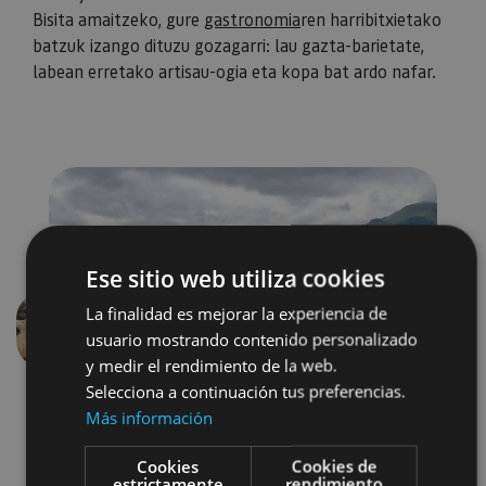
Bisita amaitzeko, gure
gastronomia
ren harribitxietako
batzuk izango dituzu gozagarri: lau gazta-barietate,
labean erretako artisau-ogia eta kopa bat ardo nafar.
Ese sitio web utiliza cookies
La finalidad es mejorar la experiencia de
usuario mostrando contenido personalizado
Aurrekoa
Hurren
y medir el rendimiento de la web.
Selecciona a continuación tus preferencias.
Más información
Cookies
Cookies de
estrictamente
rendimiento