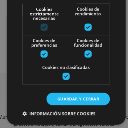
Cookies
Cookies de
estrictamente
rendimiento
necesarias
Cookies de
Cookies de
4x4 / autoa
Visitas guiadas
preferencias
funcionalidad
Gastronomía
Enoturismo
Cookies no clasificadas
Bilatu plan gehiago
GUARDAR Y CERRAR
INFORMACIÓN SOBRE COOKIES
Aurkitu zure bidaia Nafarroan osatzeko planak eta iradokizunak:
jarduera antolatuak, bisitak eta agendaren ekitaldi