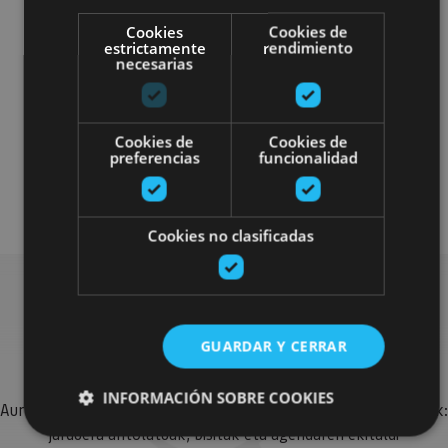
Cookies
Cookies de
estrictamente
rendimiento
necesarias
Cookies de
Cookies de
4x4 / autoa
Visitas guiadas
preferencias
funcionalidad
Gastronomía
Enoturismo
Cookies no clasificadas
Bilatu plan gehiago
GUARDAR Y CERRAR
INFORMACIÓN SOBRE COOKIES
Aurkitu zure bidaia Nafarroan osatzeko planak eta iradokizunak:
jarduera antolatuak, bisitak eta agendaren ekitaldi