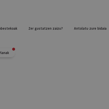
nbestekoak
Zer gustatzen zaizu?
Antolatu zure bidaia
Planak