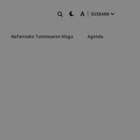
BILATU
dark-mode
A-mode
EUSKARA
Nafarroako Turismoaren bloga
Agenda