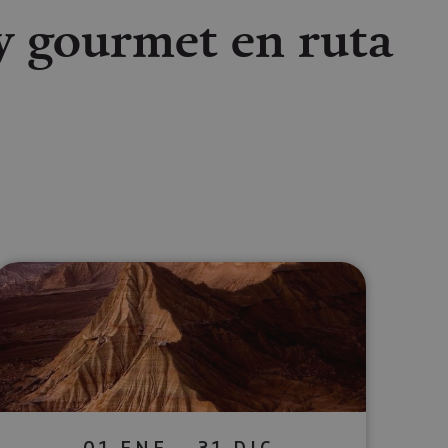
y gourmet en ruta
lectrónico
sApp
01 ENE - 31 DIC