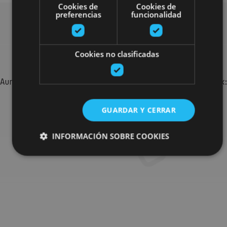
Cookies de
Cookies de
preferencias
funcionalidad
Bilatu plan gehiago
Cookies no clasificadas
Aurkitu zure bidaia Nafarroan osatzeko planak eta iradokizunak:
jarduera antolatuak, bisitak eta agendaren ekitaldi
garrantzitsuenak.
GUARDAR Y CERRAR
INFORMACIÓN SOBRE COOKIES
Joan planen bilatzailera
Cookies estrictamente necesarias
Cookies de rendimiento
Cookies de preferencias
Cookies de funcionalidad