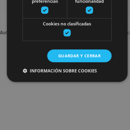
preferencias
funcionalidad
Bilatu plan gehiago
Cookies no clasificadas
Aurkitu zure bidaia Nafarroan osatzeko planak eta iradokizunak:
jarduera antolatuak, bisitak eta agendaren ekitaldi
garrantzitsuenak.
GUARDAR Y CERRAR
Joan planen bilatzailera
INFORMACIÓN SOBRE COOKIES
Cookies estrictamente necesarias
Cookies de rendimiento
Cookies de preferencias
Cookies de funcionalidad
Cookies no clasificadas