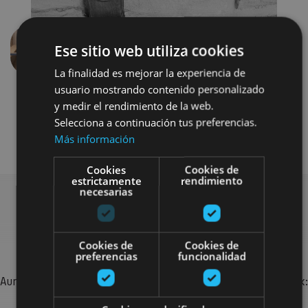
Ese sitio web utiliza cookies
Aurrekoa
Hurren
La finalidad es mejorar la experiencia de
usuario mostrando contenido personalizado
y medir el rendimiento de la web.
Selecciona a continuación tus preferencias.
Más información
Cookies
Cookies de
estrictamente
rendimiento
necesarias
Bilatu plan gehiago
Cookies de
Cookies de
preferencias
funcionalidad
Aurkitu zure bidaia Nafarroan osatzeko planak eta iradokizunak:
jarduera antolatuak, bisitak eta agendaren ekitaldi