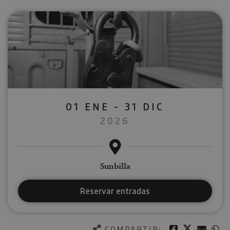
01 ENE - 31 DIC
2026
Sunbilla
Reservar entradas
Twitter
Facebook
Corre
W
COMPARTIR: