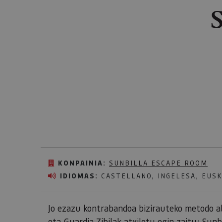
KONPAINIA:
SUNBILLA ESCAPE ROOM
IDIOMAS:
CASTELLANO, INGELESA, EUS
Jo ezazu kontrabandoa bizirauteko metodo al
eta Guardia Zibilak atxilotu egin zaitu; Sun