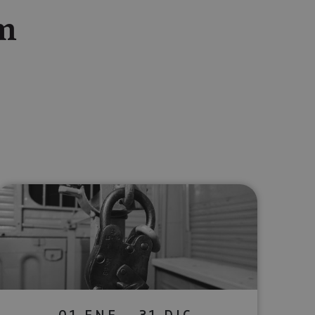
m
lectrónico
sApp
01 ENE - 31 DIC