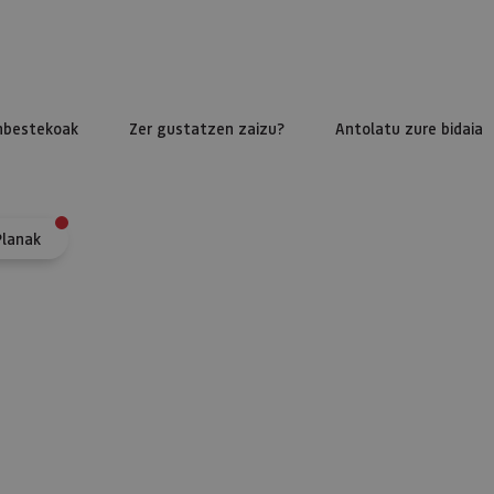
nbestekoak
Zer gustatzen zaizu?
Antolatu zure bidaia
Planak