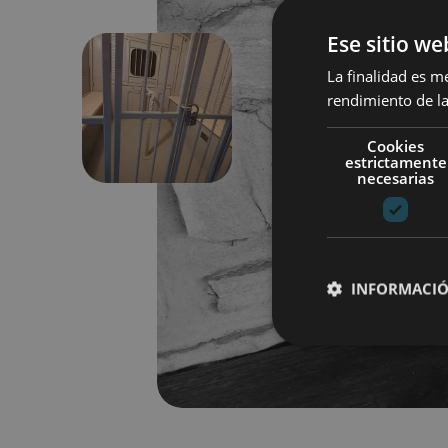
Ese sitio we
La finalidad es m
rendimiento de la
Aurrekoa
Cookies
estrictamente
necesarias
INFORMACIÓ
Cookies estrictam