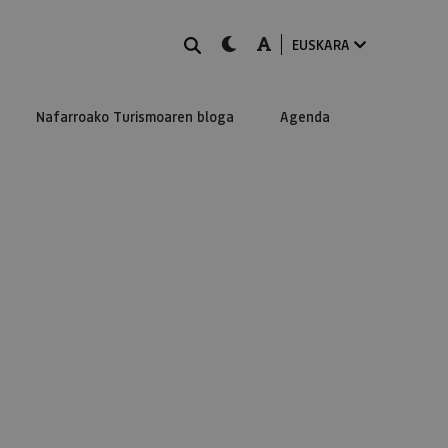
BILATU
dark-mode
A-mode
EUSKARA
Nafarroako Turismoaren bloga
Agenda