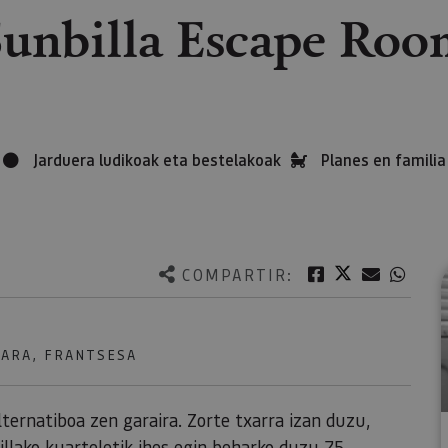
Sunbilla Escape Roo
Jarduera ludikoak eta bestelakoak
Planes en familia
Twitter
Facebook
Correo e
What
COMPARTIR:
KARA, FRANTSESA
ternatiboa zen garaira. Zorte txarra izan duzu,
billako kuarteletik ihes egin beharko duzu 75