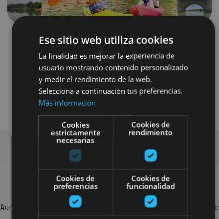
Aurrekoa
Hurren
Ese sitio web utiliza cookies
La finalidad es mejorar la experiencia de
usuario mostrando contenido personalizado
y medir el rendimiento de la web.
Selecciona a continuación tus preferencias.
Agua
Más información
Cookies
Cookies de
estrictamente
rendimiento
necesarias
Bilatu plan gehiago
Cookies de
Cookies de
preferencias
funcionalidad
Aurkitu zure bidaia Nafarroan osatzeko planak eta iradokizunak:
jarduera antolatuak, bisitak eta agendaren ekitaldi