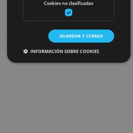
Cookies no clasificadas
garrantzitsuenak.
Joan planen bilatzailera
GUARDAR Y CERRAR
INFORMACIÓN SOBRE COOKIES
Cookies estrictamente necesarias
Cookies de rendimiento
Cookies de preferencias
Cookies de funcionalidad
Cookies no clasificadas
Las cookies estrictamente necesarias permiten la
funcionalidad principal del sitio web, como el inicio de
sesión de usuario y la gestión de cuentas. El sitio web