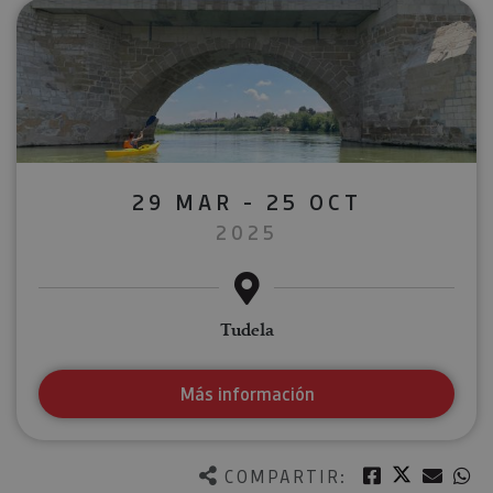
29 MAR - 25 OCT
2025
Tudela
Más información
Twitter
Facebook
Corre
W
COMPARTIR: