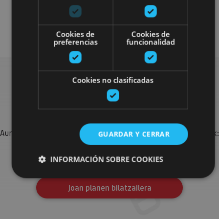
Visitas guiadas
Cookies de
Cookies de
preferencias
funcionalidad
Cookies no clasificadas
Bilatu plan gehiago
Aurkitu zure bidaia Nafarroan osatzeko planak eta iradokizunak:
GUARDAR Y CERRAR
jarduera antolatuak, bisitak eta agendaren ekitaldi
garrantzitsuenak.
INFORMACIÓN SOBRE COOKIES
Joan planen bilatzailera
Cookies estrictamente necesarias
Cookies de rendimiento