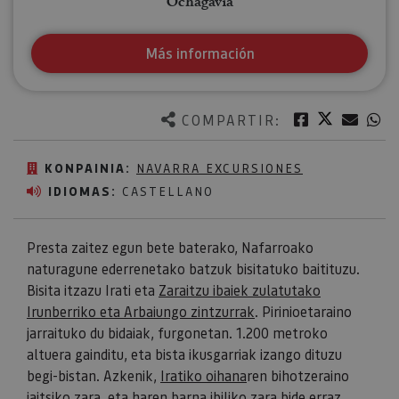
Ochagavía
Más información
Twitter
Facebook
Corre
W
COMPARTIR:
KONPAINIA:
NAVARRA EXCURSIONES
IDIOMAS:
CASTELLANO
Presta zaitez egun bete baterako, Nafarroako
naturagune ederrenetako batzuk bisitatuko baitituzu.
Bisita itzazu Irati eta
Zaraitzu ibaiek zulatutako
Irunberriko eta Arbaiungo zintzurrak
. Pirinioetaraino
jarraituko du bidaiak, furgonetan. 1.200 metroko
altuera gainditu, eta bista ikusgarriak izango dituzu
begi-bistan. Azkenik,
Iratiko oihana
ren bihotzeraino
jaitsiko zara, eta haren barna ibiliko zara bide erraz