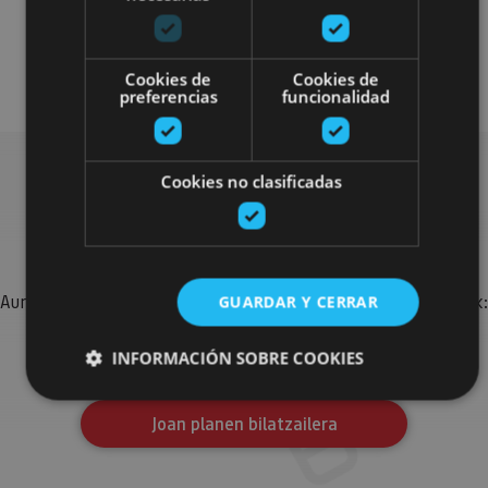
Localidades
Camino de Santiago
Visitas guiadas
Cookies de
Cookies de
preferencias
funcionalidad
Cookies no clasificadas
Bilatu plan gehiago
Aurkitu zure bidaia Nafarroan osatzeko planak eta iradokizunak:
GUARDAR Y CERRAR
jarduera antolatuak, bisitak eta agendaren ekitaldi
garrantzitsuenak.
INFORMACIÓN SOBRE COOKIES
Joan planen bilatzailera
Cookies estrictamente necesarias
Cookies de rendimiento