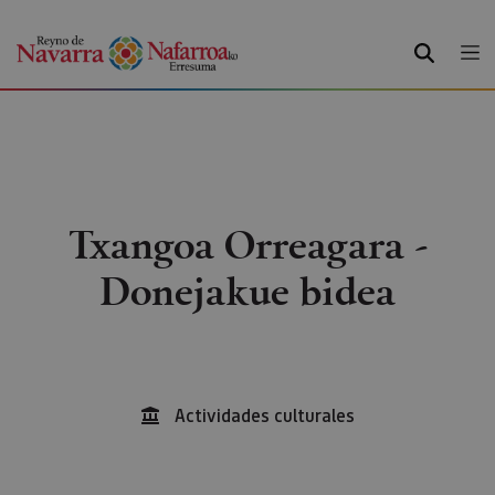
BILATU
Txangoa Orreagara -
Donejakue bidea
Actividades culturales