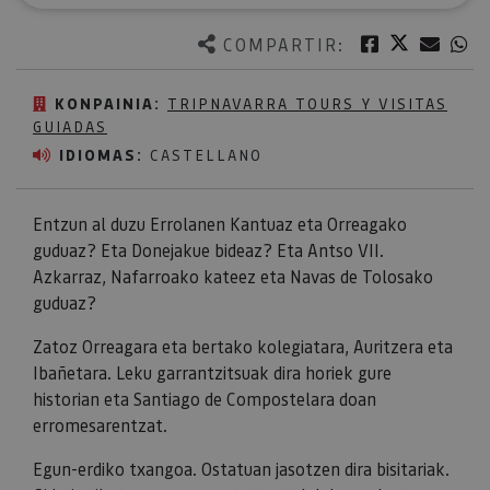
Twitter
Facebook
Corre
W
COMPARTIR:
KONPAINIA:
TRIPNAVARRA TOURS Y VISITAS
GUIADAS
IDIOMAS:
CASTELLANO
Entzun al duzu Errolanen Kantuaz eta Orreagako
guduaz? Eta Donejakue bideaz? Eta Antso VII.
Azkarraz, Nafarroako kateez eta Navas de Tolosako
guduaz?
Zatoz Orreagara eta bertako kolegiatara, Auritzera eta
Ibañetara. Leku garrantzitsuak dira horiek gure
historian eta Santiago de Compostelara doan
erromesarentzat.
Egun-erdiko txangoa. Ostatuan jasotzen dira bisitariak.