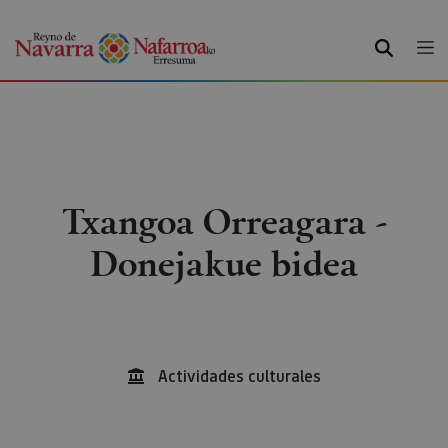
BILATU
Txangoa Orreagara -
Donejakue bidea
Actividades culturales