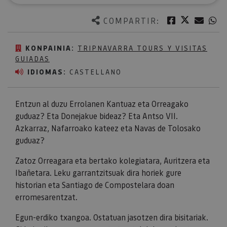
Twitter
Facebook
Corre
W
COMPARTIR:
KONPAINIA:
TRIPNAVARRA TOURS Y VISITAS
GUIADAS
IDIOMAS:
CASTELLANO
Entzun al duzu Errolanen Kantuaz eta Orreagako
guduaz? Eta Donejakue bideaz? Eta Antso VII.
Azkarraz, Nafarroako kateez eta Navas de Tolosako
guduaz?
Zatoz Orreagara eta bertako kolegiatara, Auritzera eta
Ibañetara. Leku garrantzitsuak dira horiek gure
historian eta Santiago de Compostelara doan
erromesarentzat.
Egun-erdiko txangoa. Ostatuan jasotzen dira bisitariak.