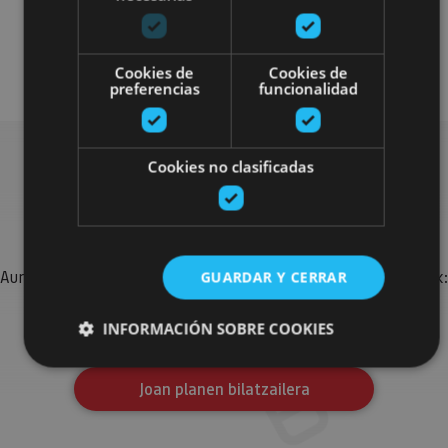
Localidades
Camino de Santiago
Visitas guiadas
Cookies de
Cookies de
preferencias
funcionalidad
Cookies no clasificadas
Bilatu plan gehiago
Aurkitu zure bidaia Nafarroan osatzeko planak eta iradokizunak:
GUARDAR Y CERRAR
jarduera antolatuak, bisitak eta agendaren ekitaldi
garrantzitsuenak.
INFORMACIÓN SOBRE COOKIES
Joan planen bilatzailera
Cookies estrictamente necesarias
Cookies de rendimiento