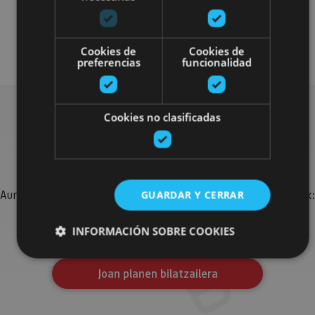
Localidades
Camino de Santiago
Visitas guiadas
Cookies de
Cookies de
preferencias
funcionalidad
Cookies no clasificadas
Bilatu plan gehiago
Aurkitu zure bidaia Nafarroan osatzeko planak eta iradokizunak:
GUARDAR Y CERRAR
jarduera antolatuak, bisitak eta agendaren ekitaldi
garrantzitsuenak.
INFORMACIÓN SOBRE COOKIES
Joan planen bilatzailera
Cookies estrictamente necesarias
Cookies de rendimiento