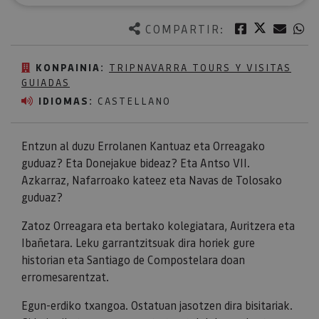
Twitter
Facebook
Corre
W
COMPARTIR:
KONPAINIA:
TRIPNAVARRA TOURS Y VISITAS
GUIADAS
IDIOMAS:
CASTELLANO
Entzun al duzu Errolanen Kantuaz eta Orreagako
guduaz? Eta Donejakue bideaz? Eta Antso VII.
Azkarraz, Nafarroako kateez eta Navas de Tolosako
guduaz?
Zatoz Orreagara eta bertako kolegiatara, Auritzera eta
Ibañetara. Leku garrantzitsuak dira horiek gure
historian eta Santiago de Compostelara doan
erromesarentzat.
Egun-erdiko txangoa. Ostatuan jasotzen dira bisitariak.