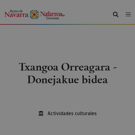
BILATU
Txangoa Orreagara -
Donejakue bidea
Actividades culturales