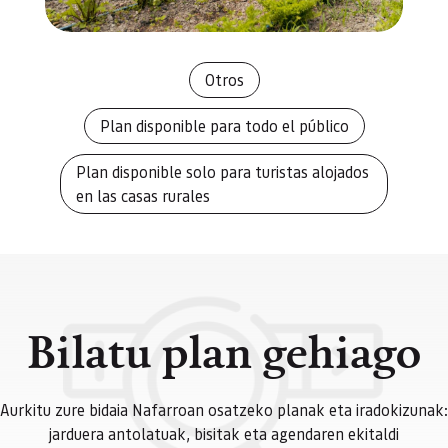
Otros
Plan disponible para todo el público
Plan disponible solo para turistas alojados
en las casas rurales
Bilatu plan gehiago
Aurkitu zure bidaia Nafarroan osatzeko planak eta iradokizunak:
jarduera antolatuak, bisitak eta agendaren ekitaldi