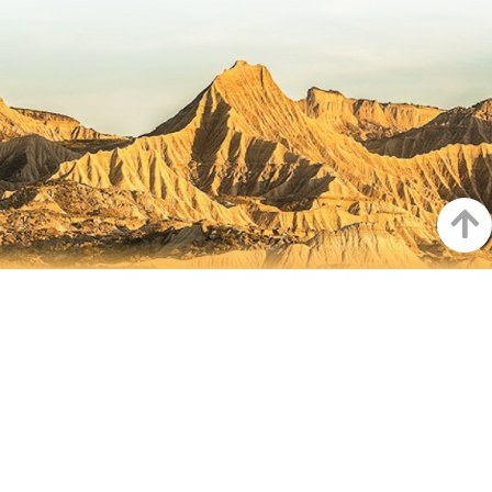
Goian
NAFARROA INSTAGRAMEN
Nafarroaren edertasun
guztia, zuzenean zure feed-
ean