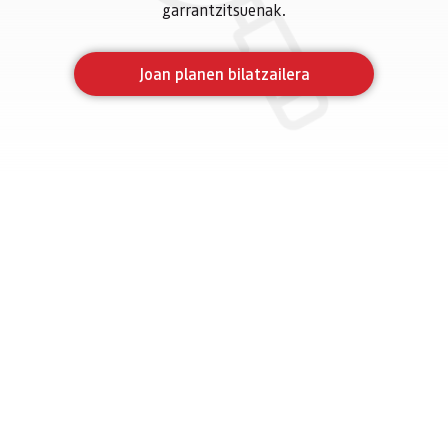
garrantzitsuenak.
Joan planen bilatzailera