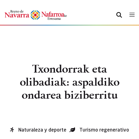
BILATU
Txondorrak eta
olibadiak: aspaldiko
ondarea biziberritu
Naturaleza y deporte
Turismo regenerativo