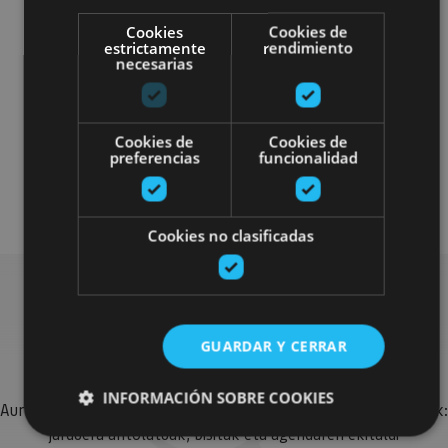
Cookies
Cookies de
estrictamente
rendimiento
necesarias
Otros
Plan disponible para todo el público
Cookies de
Cookies de
preferencias
funcionalidad
Plan disponible solo para turistas alojados
en las casas rurales
Cookies no clasificadas
Bilatu plan gehiago
GUARDAR Y CERRAR
INFORMACIÓN SOBRE COOKIES
Aurkitu zure bidaia Nafarroan osatzeko planak eta iradokizunak:
jarduera antolatuak, bisitak eta agendaren ekitaldi