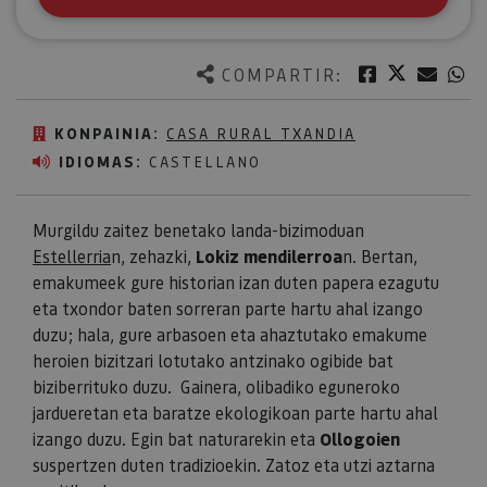
Twitter
Facebook
Corre
W
COMPARTIR:
KONPAINIA:
CASA RURAL TXANDIA
IDIOMAS:
CASTELLANO
Murgildu zaitez benetako landa-bizimoduan
Estellerria
n, zehazki,
Lokiz mendilerroa
n. Bertan,
emakumeek gure historian izan duten papera ezagutu
eta txondor baten sorreran parte hartu ahal izango
duzu; hala, gure arbasoen eta ahaztutako emakume
heroien bizitzari lotutako antzinako ogibide bat
biziberrituko duzu. Gainera, olibadiko eguneroko
jardueretan eta baratze ekologikoan parte hartu ahal
izango duzu. Egin bat naturarekin eta
Ollogoien
suspertzen duten tradizioekin. Zatoz eta utzi aztarna