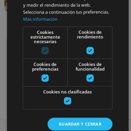
y medir el rendimiento de la web.
Aurrekoa
Hurren
Selecciona a continuación tus preferencias.
Más información
Cookies
Cookies de
estrictamente
rendimiento
necesarias
Gastronomía
Bici
Balneario
Cookies de
Cookies de
preferencias
funcionalidad
Experiencias con alojamiento
Turismo activo selecto
Cookies no clasificadas
Alojamientos singulares premium
GUARDAR Y CERRAR