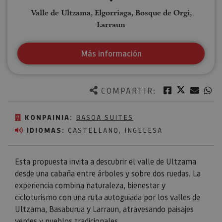
Valle de Ultzama, Elgorriaga, Bosque de Orgi,
Larraun
Más información
Twitter
Facebook
Corre
W
COMPARTIR:
KONPAINIA:
BASOA SUITES
IDIOMAS:
CASTELLANO, INGELESA
Esta propuesta invita a descubrir el valle de Ultzama
desde una cabaña entre árboles y sobre dos ruedas. La
experiencia combina naturaleza, bienestar y
cicloturismo con una ruta autoguiada por los valles de
Ultzama, Basaburua y Larraun, atravesando paisajes
verdes y pueblos tradicionales.