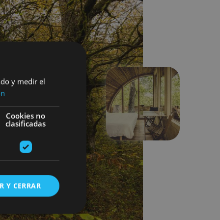
ado y medir el
ón
Hurrengoa
Cookies no
clasificadas
R Y CERRAR