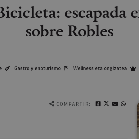
Bicicleta: escapada e
sobre Robles
e
Gastro y enoturismo
Wellness eta ongizatea
Twitter
Facebook
Correo e
What
COMPARTIR: