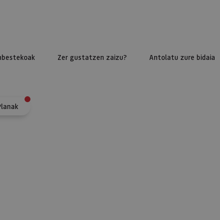
nbestekoak
Zer gustatzen zaizu?
Antolatu zure bidaia
Planak