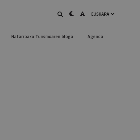
BILATU
dark-mode
A-mode
EUSKARA
Nafarroako Turismoaren bloga
Agenda