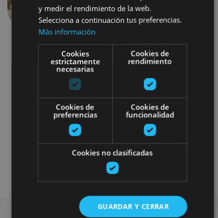
y medir el rendimiento de la web.
Aurrekoa
Hurren
Selecciona a continuación tus preferencias.
Más información
Cookies
Cookies de
estrictamente
rendimiento
necesarias
Gastronomía
Bici
Balneario
Cookies de
Cookies de
preferencias
funcionalidad
Experiencias con alojamiento
Turismo activo selecto
Cookies no clasificadas
Alojamientos singulares premium
GUARDAR Y CERRAR