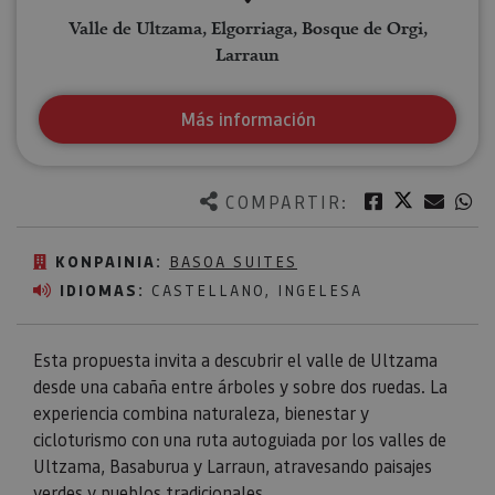
Valle de Ultzama, Elgorriaga, Bosque de Orgi,
Larraun
Más información
Twitter
Facebook
Corre
W
COMPARTIR:
KONPAINIA:
BASOA SUITES
IDIOMAS:
CASTELLANO, INGELESA
Esta propuesta invita a descubrir el valle de Ultzama
desde una cabaña entre árboles y sobre dos ruedas. La
experiencia combina naturaleza, bienestar y
cicloturismo con una ruta autoguiada por los valles de
Ultzama, Basaburua y Larraun, atravesando paisajes
verdes y pueblos tradicionales.