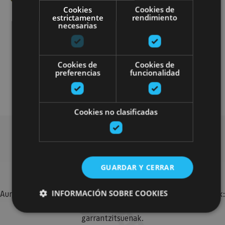
Cookies
Cookies de
estrictamente
rendimiento
necesarias
Cookies de
Cookies de
preferencias
funcionalidad
Otros
Visitas guiadas
Cookies no clasificadas
Bilatu plan gehiago
GUARDAR Y CERRAR
INFORMACIÓN SOBRE COOKIES
Aurkitu zure bidaia Nafarroan osatzeko planak eta iradokizunak:
jarduera antolatuak, bisitak eta agendaren ekitaldi
garrantzitsuenak.