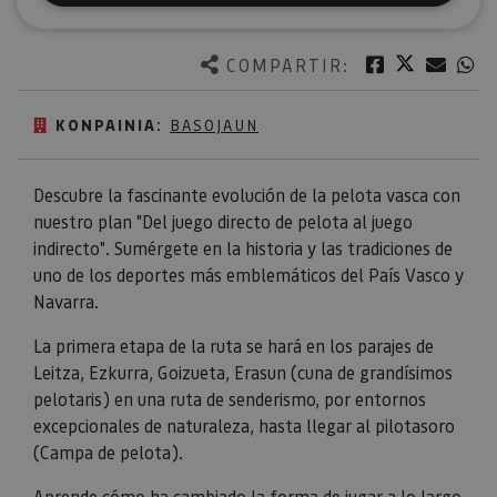
Twitter
Facebook
Corre
W
COMPARTIR:
KONPAINIA:
BASOJAUN
Descubre la fascinante evolución de la pelota vasca con
nuestro plan "Del juego directo de pelota al juego
indirecto". Sumérgete en la historia y las tradiciones de
uno de los deportes más emblemáticos del País Vasco y
Navarra.
La primera etapa de la ruta se hará en los parajes de
Leitza, Ezkurra, Goizueta, Erasun (cuna de grandísimos
pelotaris) en una ruta de senderismo, por entornos
excepcionales de naturaleza, hasta llegar al pilotasoro
(Campa de pelota).
Aprende cómo ha cambiado la forma de jugar a lo largo