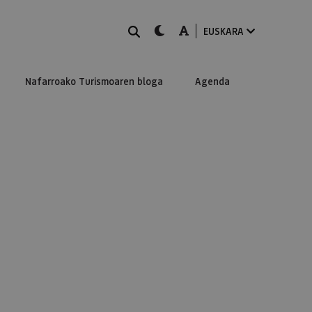
BILATU
dark-mode
A-mode
EUSKARA
Nafarroako Turismoaren bloga
Agenda