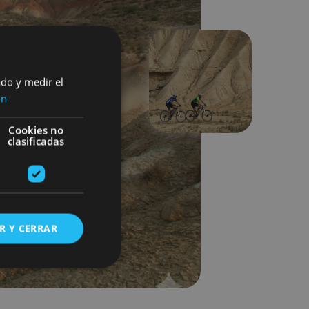
ado y medir el
Hurrengoa
ón
Cookies no
clasificadas
R Y CERRAR
s de funcionalidad