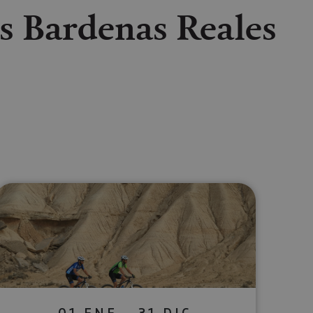
as Bardenas Reales
lectrónico
sApp
01 ENE - 31 DIC