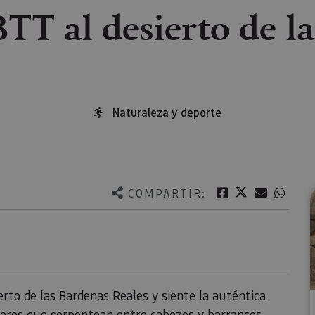
BTT al desierto de l
Naturaleza y deporte
Twitter
Facebook
Correo e
What
COMPARTIR:
erto de las Bardenas Reales y siente la auténtica
deros que serpentean entre cabezos y barrancos,