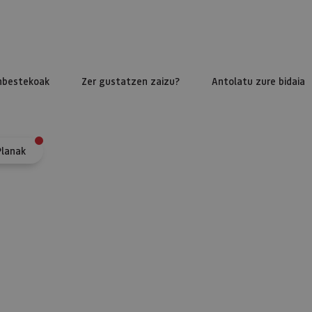
nbestekoak
Zer gustatzen zaizu?
Antolatu zure bidaia
Planak