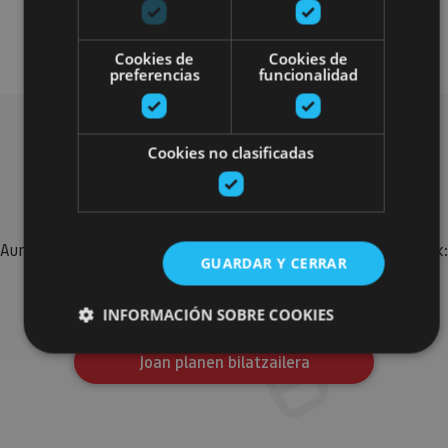
Visitas guiadas
Cookies de
Cookies de
preferencias
funcionalidad
Cookies no clasificadas
Bilatu plan gehiago
Aurkitu zure bidaia Nafarroan osatzeko planak eta iradokizunak:
GUARDAR Y CERRAR
jarduera antolatuak, bisitak eta agendaren ekitaldi
garrantzitsuenak.
INFORMACIÓN SOBRE COOKIES
Joan planen bilatzailera
Cookies estrictamente necesarias
Cookies de rendimiento