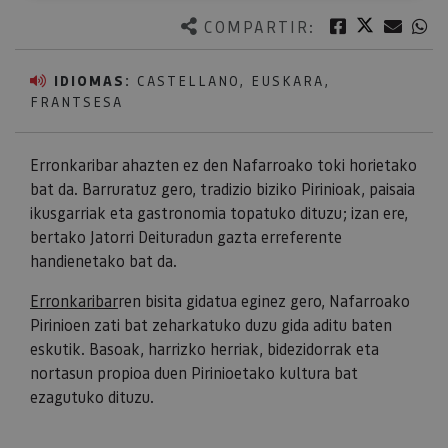
Twitter
Facebook
Corre
W
COMPARTIR:
IDIOMAS:
CASTELLANO, EUSKARA,
FRANTSESA
Erronkaribar ahazten ez den Nafarroako toki horietako
bat da. Barruratuz gero, tradizio biziko Pirinioak, paisaia
ikusgarriak eta gastronomia topatuko dituzu; izan ere,
bertako Jatorri Deituradun gazta erreferente
handienetako bat da.
Erronkaribar
ren bisita gidatua eginez gero, Nafarroako
Pirinioen zati bat zeharkatuko duzu gida aditu baten
eskutik. Basoak, harrizko herriak, bidezidorrak eta
nortasun propioa duen Pirinioetako kultura bat
ezagutuko dituzu.