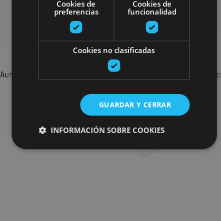
Cookies de
Cookies de
preferencias
funcionalidad
Bilatu plan gehiago
Cookies no clasificadas
Aurkitu zure bidaia Nafarroan osatzeko planak eta iradokizunak:
jarduera antolatuak, bisitak eta agendaren ekitaldi
garrantzitsuenak.
GUARDAR Y CERRAR
Joan planen bilatzailera
INFORMACIÓN SOBRE COOKIES
Cookies estrictamente necesarias
Cookies de rendimiento
Cookies de preferencias
Cookies de funcionalidad