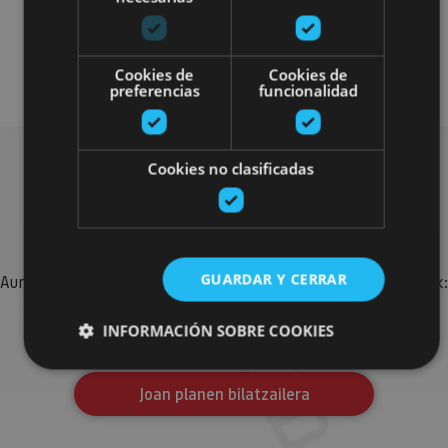
Localidades
Visitas guiadas
Monasterioak
Cookies de
Cookies de
preferencias
funcionalidad
Cookies no clasificadas
Bilatu plan gehiago
GUARDAR Y CERRAR
Aurkitu zure bidaia Nafarroan osatzeko planak eta iradokizunak:
jarduera antolatuak, bisitak eta agendaren ekitaldi
garrantzitsuenak.
INFORMACIÓN SOBRE COOKIES
Joan planen bilatzailera
Cookies estrictamente necesarias
Cookies de rendimiento