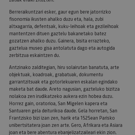
Berreraikuntzari esker, gaur egun bere jatorrizko
fisonomia ikusten ahalko duzu eta, hala, zubi
altxagarria, defentsak, kuku-leihoak eta gezileihoak
mantentzen dituen gaztelu bakanetako batez
gozatzen ahalko duzu. Gainera, bisita errazteko,
gaztelua museo gisa antolatuta dago eta autogida
zerbitzua eskaintzen du.
Antzinako zalditegian, hiru solairutan banatuta, arte
objektuak, koadroak, grabatuak, dokumentu
garrantzitsuak eta gotorlekuaren eskalan egindako
maketa bat daude. Areto nagusian, gazteluko bizitza
nolakoa zen irudikatzeko aukera ezin hobea duzu.
Horrez gain, oratorioa, San Migelen kapera eta
Santuaren gela deiturikoa daude. Gela horretan, San
Frantzisko bizi izan zen, harik eta 1525ean Parisko
unibertsitatera joan zen arte. Gero, Afrikara eta Asiara
joan eta bere abentura ebanjelizatzaileari ekin zion.