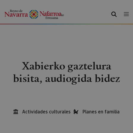
BILATU
Xabierko gaztelura
bisita, audiogida bidez
Actividades culturales
Planes en familia