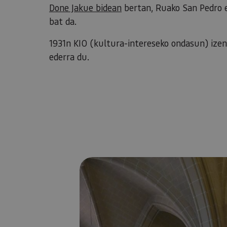
Done Jakue bidean
bertan, Ruako San Pedro 
bat da.
1931n KIO (kultura-intereseko ondasun) ize
ederra du.