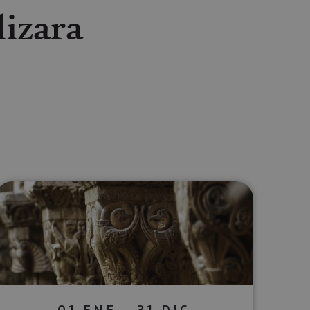
lizara
lectrónico
sApp
01 ENE - 31 DIC