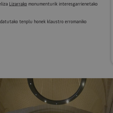
eliza
Lizarrako
monumenturik interesgarrienetako
ndatutako tenplu honek klaustro erromaniko