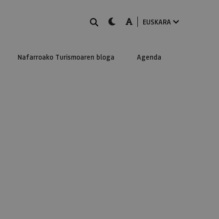
BILATU
dark-mode
A-mode
EUSKARA
Nafarroako Turismoaren bloga
Agenda