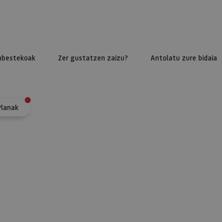
nbestekoak
Zer gustatzen zaizu?
Antolatu zure bidaia
Planak