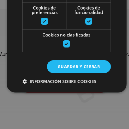
Cookies de
Cookies de
preferencias
funcionalidad
Bilatu plan gehiago
Cookies no clasificadas
Aurkitu zure bidaia Nafarroan osatzeko planak eta iradokizunak:
jarduera antolatuak, bisitak eta agendaren ekitaldi
GUARDAR Y CERRAR
garrantzitsuenak.
INFORMACIÓN SOBRE COOKIES
Joan planen bilatzailera
Cookies estrictamente necesarias
Cookies de rendimiento
Cookies de preferencias
Cookies de funcionalidad