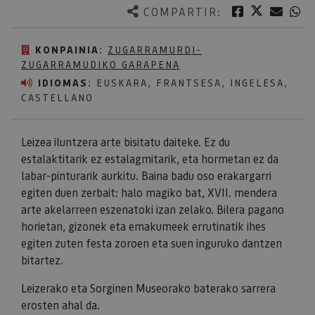
Twitter
Facebook
Corre
W
COMPARTIR:
KONPAINIA:
ZUGARRAMURDI-
ZUGARRAMUDIKO GARAPENA
IDIOMAS:
EUSKARA, FRANTSESA, INGELESA,
CASTELLANO
Leizea iluntzera arte bisitatu daiteke. Ez du
estalaktitarik ez estalagmitarik, eta hormetan ez da
labar-pinturarik aurkitu. Baina badu oso erakargarri
egiten duen zerbait: halo magiko bat, XVII. mendera
arte akelarreen eszenatoki izan zelako. Bilera pagano
horietan, gizonek eta emakumeek errutinatik ihes
egiten zuten festa zoroen eta suen inguruko dantzen
bitartez.
Leizerako eta Sorginen Museorako baterako sarrera
erosten ahal da.