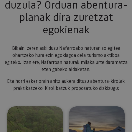
duzula? Orduan abentura-
planak dira zuretzat
egokienak
Bikain, zeren aski duzu Nafarroako naturari so egitea
ohartzeko hura ezin egokiagoa dela turismo aktiboa
egiteko. Izan ere, Nafarroan naturak milaka urte daramatza
eten gabeko aldaketan.
Eta horri esker orain anitz aukera dituzu abentura-kirolak
praktikatzeko. Kirol batzuk proposatuko dizkizugu:
Abentura parkeak
Elurretako kirolak