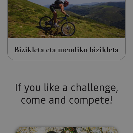
Bizikleta eta mendiko bizikleta
If you like a challenge,
come and compete!
IrriSarri Bike Enduro