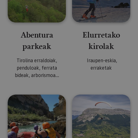
Abentura
Elurretako
parkeak
kirolak
Tirolina erraldoiak,
Iraupen-eskia,
penduloak, ferrata
erraketak
bideak, arborismoa...
Uretako kirolak
Aireko kirolak