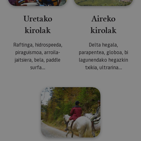
Uretako
Aireko
kirolak
kirolak
Raftinga, hidrospeeda,
Delta hegala,
piraguismoa, arroila-
parapentea, globoa, bi
jaitsiera, bela, paddle
lagunendako hegazkin
surfa...
txikia, ultrarina...
Beste batzuk