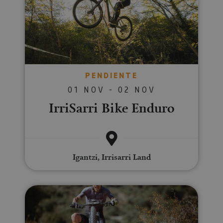
PENDIENTE
01 NOV - 02 NOV
IrriSarri Bike Enduro
Igantzi, Irrisarri Land
Tierra Estella Epic MTB