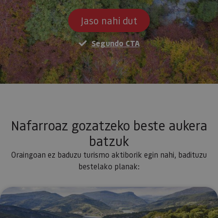
Jaso nahi dut
Segundo CTA
Nafarroaz gozatzeko beste aukera
batzuk
Oraingoan ez baduzu turismo aktiborik egin nahi, badituzu
bestelako planak:
Natura