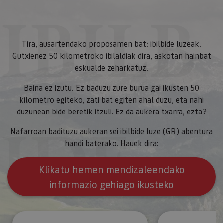
IBILB
Tira, ausartendako proposamen bat: ibilbide luzeak.
Gutxienez 50 kilometroko ibilaldiak dira, askotan hainbat
eskualde zeharkatuz.
Baina ez izutu. Ez baduzu zure burua gai ikusten 50
kilometro egiteko, zati bat egiten ahal duzu, eta nahi
duzunean bide beretik itzuli. Ez da aukera txarra, ezta?
IDE
Nafarroan badituzu aukeran sei ibilbide luze (GR) abentura
handi baterako.
Hauek dira:
Klikatu hemen mendizaleendako
informazio gehiago ikusteko