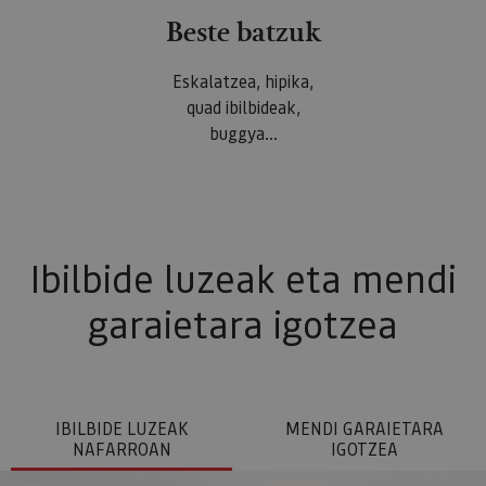
Beste batzuk
Eskalatzea, hipika,
quad ibilbideak,
buggya...
Ibilbide luzeak eta mendi
garaietara igotzea
IBILBIDE LUZEAK
MENDI GARAIETARA
NAFARROAN
IGOTZEA