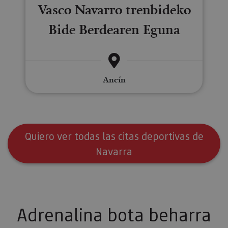
Vasco Navarro trenbideko
Bide Berdearen Eguna
Ancín
Quiero ver todas las citas deportivas de
Navarra
Adrenalina bota beharra