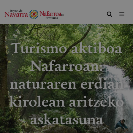
BILATU
Turismo aktiboa
Nafarroan:
naturaren erdian
kirolean aritzeko
askatasuna