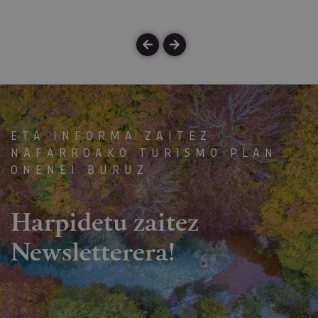
ETA INFORMA ZAITEZ
NAFARROAKO TURISMO PLAN
ONENEI BURUZ
Harpidetu zaitez
Newsletterera!