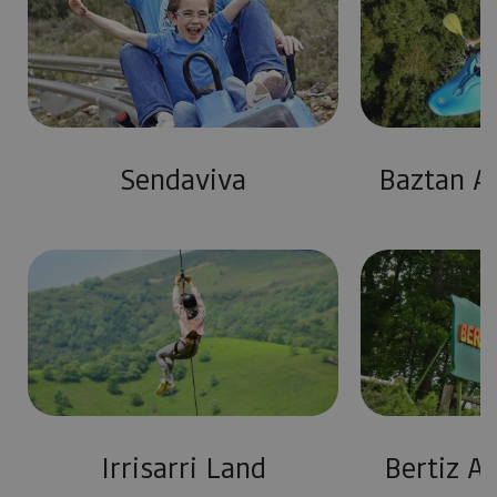
Sendaviva
Baztan A
Abentura-parkeak
Irrisarri Land
Bertiz A