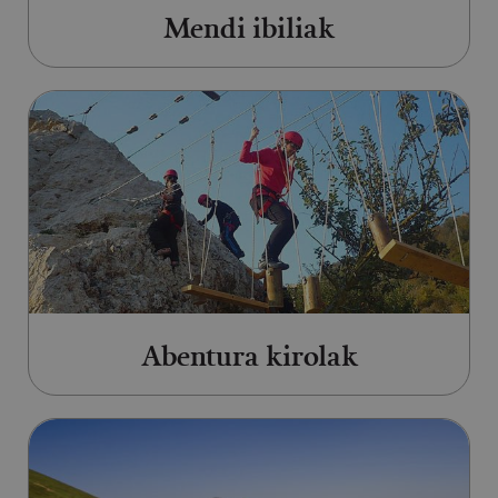
Mendi ibiliak
Abentura kirolak orrialdera joan
Abentura kirolak
Bizikleta eta mendiko bizikleta o