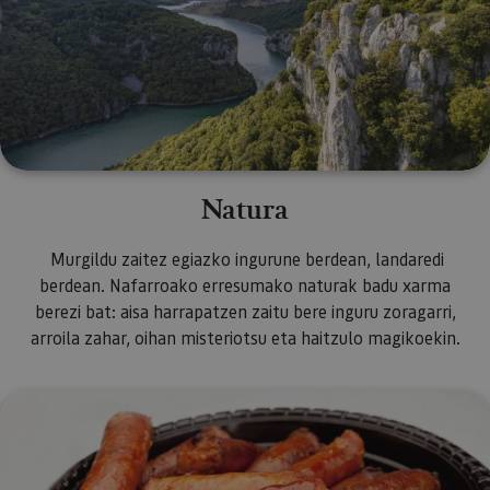
Natura
Murgildu zaitez egiazko ingurune berdean, landaredi
berdean. Nafarroako erresumako naturak badu xarma
berezi bat: aisa harrapatzen zaitu bere inguru zoragarri,
arroila zahar, oihan misteriotsu eta haitzulo magikoekin.
Gastronomia