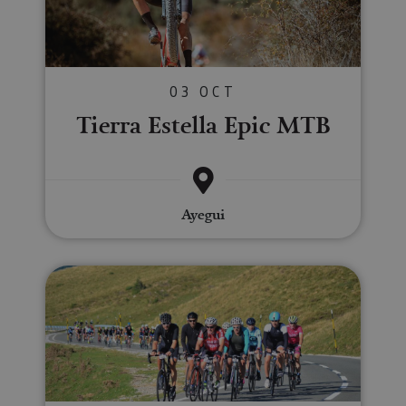
03 OCT
Tierra Estella Epic MTB
Ayegui
Larra Larrau Intersport Irabia