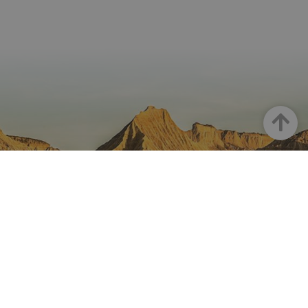
Goian
NAFARROA INSTAGRAMEN
Nafarroaren edertasun
guztia, zuzenean zure feed-