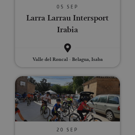
05 SEP
Larra Larrau Intersport
Irabia
Valle del Roncal - Belagua, Isaba
Vasco Navarro trenbideko Bide 
20 SEP