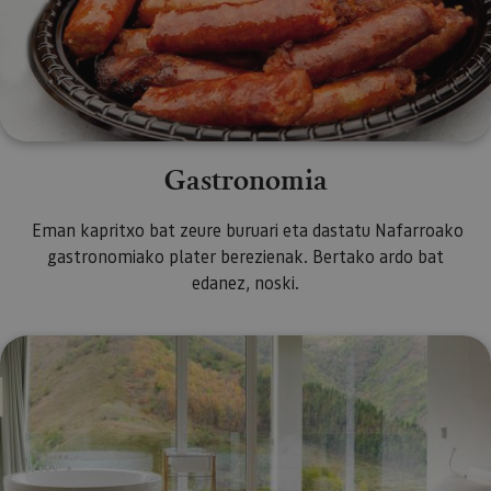
Gastronomia
Eman kapritxo bat zeure buruari eta dastatu Nafarroako
gastronomiako plater berezienak. Bertako ardo bat
edanez, noski.
Wellnessa eta ongizatea