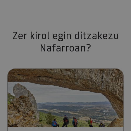
Zer kirol egin ditzakezu
Nafarroan?
Mendi ibiliak orrialdera joan