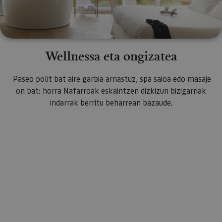
Wellnessa eta ongizatea
Paseo polit bat aire garbia arnastuz, spa saioa edo masaje
on bat: horra Nafarroak eskaintzen dizkizun bizigarriak
indarrak berritu beharrean bazaude.