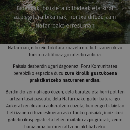
Bidexkak, bizikleta ibilbideak eta kirol
azpiegitura bikainak, hortxe dituzu zain
Nafarroako erresuman
Nafarroan, edozein tokitara zoazela ere beti izanen duzu
turismo aktiboaz gozatzeko aukera.
Paisaia desberdin ugari dagoenez, Foru Komunitatea
berebiziko espazioa duzu
zure kirolik gustukoena
praktikatzeko naturaren erdian.
Berdin dio zer nahiago duzun, dela baratze eta herri politen
artean lasai paseatu, dela Nafarroako gailur batera igo.
Aukeratzen duzuna aukeratzen duzula, hemengo bidaietan
beti izanen dituzu eskueran askotariko paisaiak, inoiz ikusi
gabeko ikuspegiak eta lehen mailako azpiegiturak, zeure
burua ama lurraren altzoan aktibatzeko.