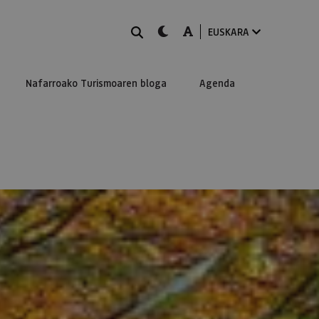
BILATU
dark-mode
A-mode
EUSKARA
Nafarroako Turismoaren bloga
Agenda