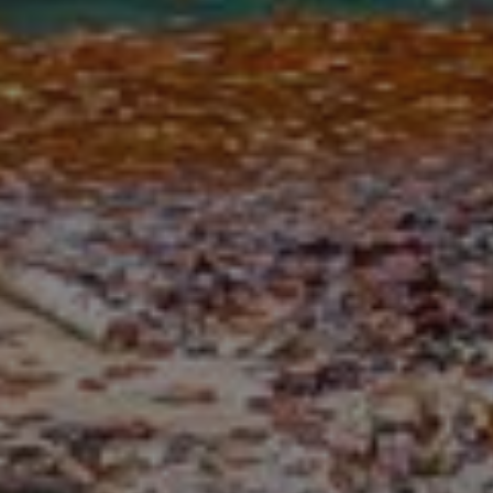
_pk_id.59.3f34
pageviewCount