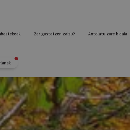
nbestekoak
Zer gustatzen zaizu?
Antolatu zure bidaia
Planak