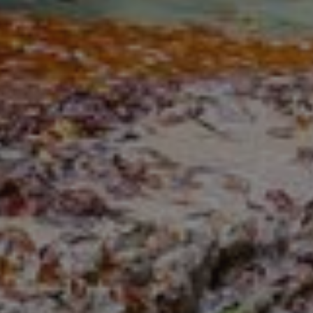
propietarios de sitios web a rastrear el compor
visitantes y medir el rendimiento del sitio. Es u
patrón, donde el prefijo _pk_ses es seguido por 
números y letras, que se cree que es un código d
dominio que configura la cookie.
www.visitnavarra.es
1 año
Este nombre de cookie está asociado con la plat
web de código abierto Piwik. Se utiliza para ayu
propietarios de sitios web a rastrear el compor
visitantes y medir el rendimiento del sitio. Es u
patrón, donde el prefijo _pk_id es seguido por u
números y letras, que se cree que es un código d
dominio que configura la cookie.
.visitnavarra.es
1 día
Esta cookie se utiliza para contar y rastrear las v
por un usuario durante su visita para mejorar y 
experiencia del usuario.