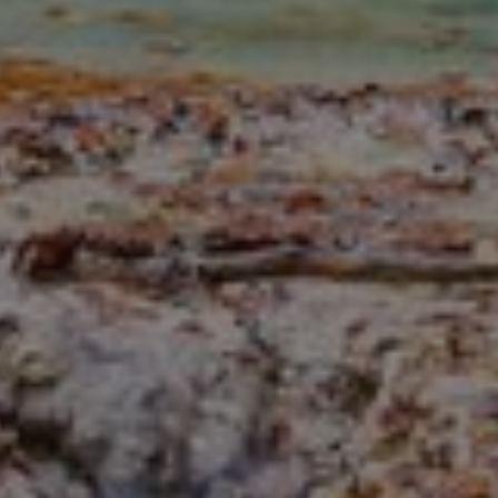
tamiento de los
na cookie de tipo
una serie corta de
e referencia para el
aforma de análisis
dar a los
tamiento de los
na cookie de tipo
na serie corta de
e referencia para el
istas de la página
personalizar la