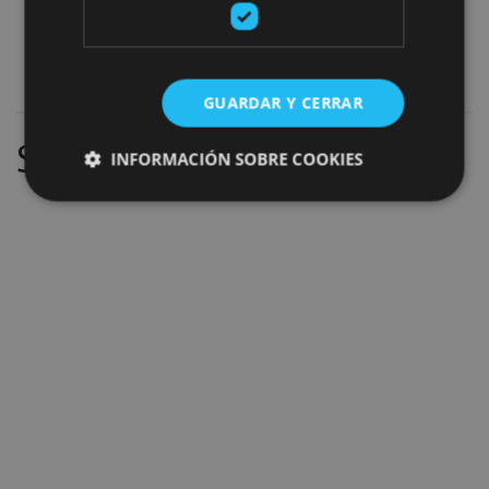
Actividades culturales
Ajouter les filtres
GUARDAR Y CERRAR
Sans succès
INFORMACIÓN SOBRE COOKIES
Cookies estrictamente necesarias
Cookies de rendimiento
Cookies de preferencias
Cookies de funcionalidad
Cookies no clasificadas
Las cookies estrictamente necesarias permiten la
funcionalidad principal del sitio web, como el inicio
de sesión de usuario y la gestión de cuentas. El sitio
web no se puede utilizar correctamente sin las
cookies estrictamente necesarias.