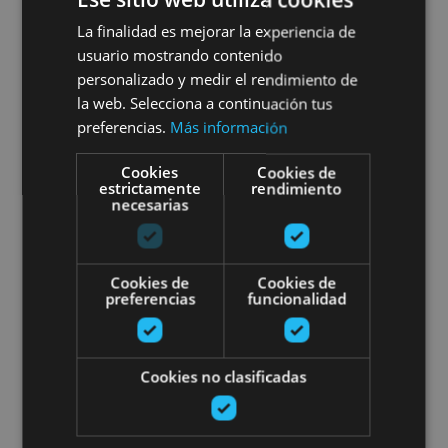
Visite des caves à vins
La finalidad es mejorar la experiencia de
usuario mostrando contenido
Bodegas Ochoa
personalizado y medir el rendimiento de
la web. Selecciona a continuación tus
preferencias.
Más información
Olite
Cookies
Cookies de
estrictamente
rendimiento
necesarias
Visite de Pampelune pour les gr
Cookies de
Cookies de
preferencias
funcionalidad
Cookies no clasificadas
01 ENE - 31 DIC
Visite de Pampelune pour les