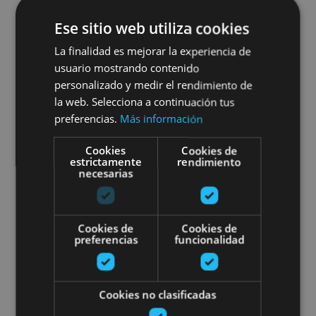
13 FEB - 20 DIC
Ese sitio web utiliza cookies
Une journée idéale au Spa
La finalidad es mejorar la experiencia de
Balneario de Elgorriaga
usuario mostrando contenido
personalizado y medir el rendimiento de
la web. Selecciona a continuación tus
preferencias.
Más información
Elgorriaga
Cookies
Cookies de
estrictamente
rendimiento
necesarias
Votre moment bien-être au Spa 
Cookies de
Cookies de
preferencias
funcionalidad
Cookies no clasificadas
13 FEB - 20 DIC