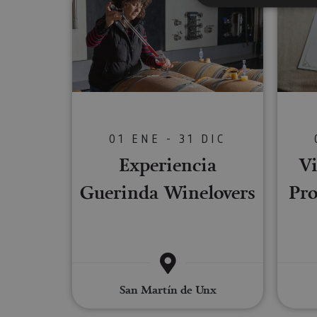
Cookies estrictam
Las cookies estrictam
gestión de cuentas. E
Nombre
01 ENE - 31 DIC
CookieScriptConse
Experiencia
Vi
Guerinda Winelovers
Pro
JSESSIONID
COOKIE_SUPPORT
San Martín de Unx
Nombre
Nombre
Nombre