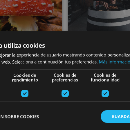
01 ENE - 30 NOV
b utiliza cookies
01 ENE - 31 DI
Promenades
Experiencia 'Ha
ejorar la experiencia de usuario mostrando contenido personaliz
ologiques dans la
 web. Selecciona a continuación tus preferencias.
Más informaci
de vino' en Un
ontaña Navarra
Cookies de
Cookies de
Cookies de
Wines
rendimiento
preferencias
funcionalidad
Orreaga/Roncesvalles,
Auritz/Burguete, Erro
Olite
N SOBRE COOKIES
GUARDA
rs
Visita a la Bodega Propiedad Arínzano
Visite guid