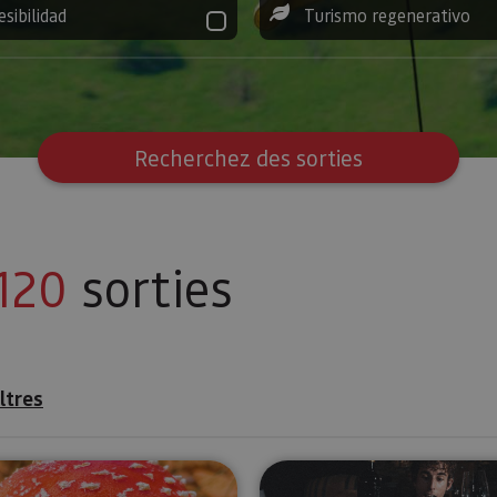
esibilidad
Turismo regenerativo
Recherchez des sorties
120
sorties
iltres
ltzama
Promenades mycologiques dans la Montaña Navarra
Experiencia