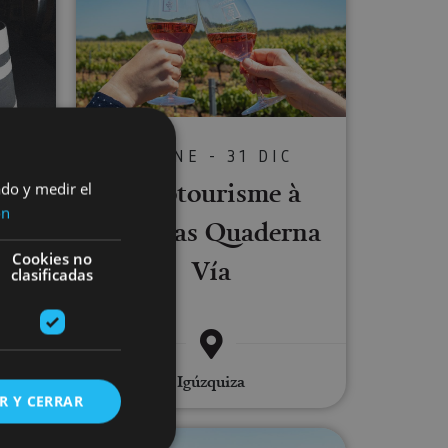
C
01 ENE - 31 DIC
mbre
Œnotourisme à
ado y medir el
ón
si
Bodegas Quaderna
Cookies no
Vía
clasificadas
Igúzquiza
R Y CERRAR
ée du Palacio de los Mencos et dégustation de vins
Visite de la cave à vins Bodegas Al