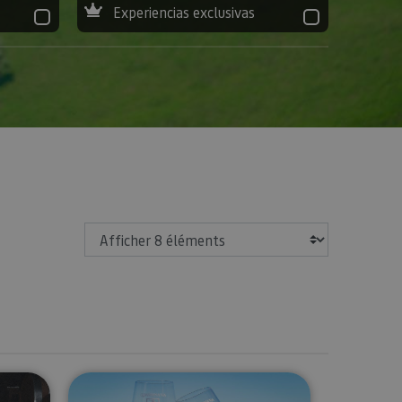
Experiencias exclusivas
Afficher
 'Hambre de vino' en Unsi Wines
Œnotourisme à Bodegas Quaderna