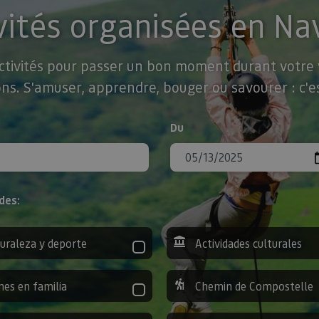
vités organisées en Na
activités pour passer un bon moment durant votre v
ns. S'amuser, apprendre, bouger ou savourer : c'es
Du
des:
uraleza y deporte
Actividades culturales
nes en familia
Chemin de Compostelle