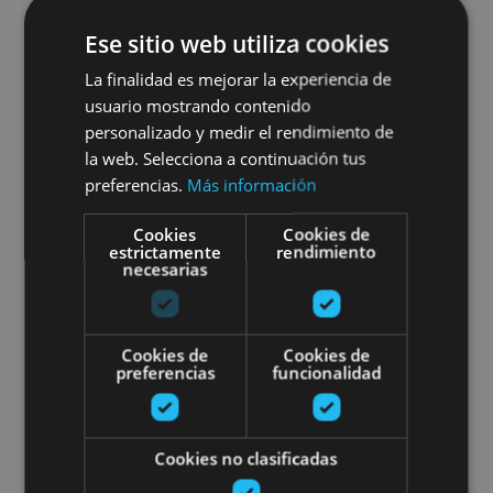
Visite guidée à Olite
Ese sitio web utiliza cookies
La finalidad es mejorar la experiencia de
usuario mostrando contenido
personalizado y medir el rendimiento de
Olite, Palacio Real de Olite, Iglesia de Santa María
la web. Selecciona a continuación tus
la Real (Olite)
preferencias.
Más información
Cookies
Cookies de
Visita guiada al Palacio Real de O
estrictamente
rendimiento
necesarias
Cookies de
Cookies de
preferencias
funcionalidad
01 ENE - 31 DIC
Cookies no clasificadas
Visita guiada al Palacio Real