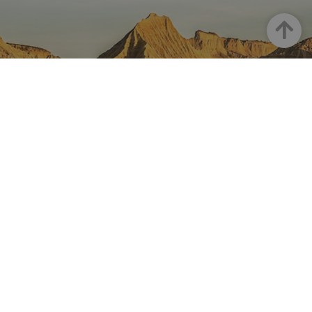
Haut
LA NAVARRE SUR INSTAGRAM
Toute la beauté de la Navarre
directement sur votre feed
Instagram Officiel De Tourisme
Navarre