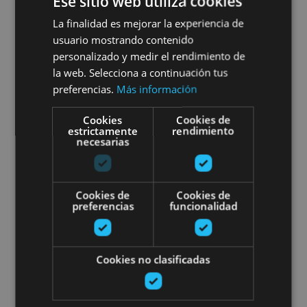
Ese sitio web utiliza cookies
Expérience « Garnacha » de
La finalidad es mejorar la experiencia de
Bodegas Caudalía
usuario mostrando contenido
personalizado y medir el rendimiento de
la web. Selecciona a continuación tus
preferencias.
Más información
Lerga
Cookies
Cookies de
estrictamente
rendimiento
necesarias
Œnotourisme à Bodegas Quader
Cookies de
Cookies de
preferencias
funcionalidad
Cookies no clasificadas
01 ENE - 31 DIC
Œnotourisme à Bodegas