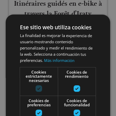
Itinéraires guidés en e-bike à
travers la Forêt d’Iraty
Ese sitio web utiliza cookies
La finalidad es mejorar la experiencia de
Selva de Irati, Fábrica de armas de Orbaizeta,
usuario mostrando contenido
Orbaizeta, Valle de Aezkoa
personalizado y medir el rendimiento de
la web. Selecciona a continuación tus
preferencias.
Más información
Route en vélo électrique à traver
Cookies
Cookies de
estrictamente
rendimiento
necesarias
Cookies de
Cookies de
preferencias
funcionalidad
01 ENE - 31 DIC
Route en vélo électrique à