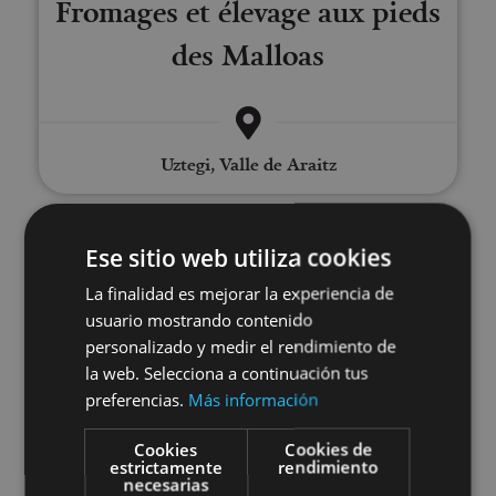
Fromages et élevage aux pieds
des Malloas
Uztegi, Valle de Araitz
Visite guidée de la ferme-école 
Ese sitio web utiliza cookies
La finalidad es mejorar la experiencia de
usuario mostrando contenido
personalizado y medir el rendimiento de
la web. Selecciona a continuación tus
preferencias.
Más información
01 ENE - 31 DIC
Cookies
Cookies de
Visite guidée de la ferme-école
estrictamente
rendimiento
necesarias