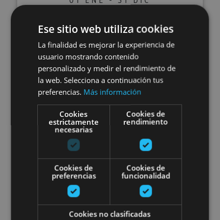
Visite guidée à Olite
Ese sitio web utiliza cookies
La finalidad es mejorar la experiencia de
usuario mostrando contenido
Olite, Palacio Real de Olite, Iglesia de Santa María
personalizado y medir el rendimiento de
la Real (Olite)
la web. Selecciona a continuación tus
preferencias.
Más información
Route Médiévale de Navarre : Oli
Cookies
Cookies de
estrictamente
rendimiento
necesarias
Cookies de
Cookies de
preferencias
funcionalidad
01 ENE - 31 DIC
Route Médiévale de Navarre :
Cookies no clasificadas