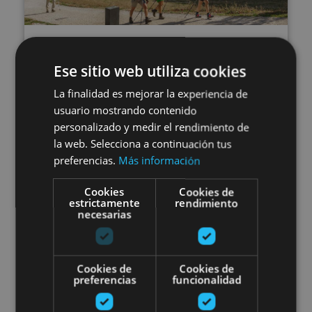
01 ENE - 31 DIC
Visite guidée privée de
Ese sitio web utiliza cookies
Pampelune
La finalidad es mejorar la experiencia de
usuario mostrando contenido
personalizado y medir el rendimiento de
la web. Selecciona a continuación tus
preferencias.
Más información
Pamplona, Camino de Santiago, .
Cookies
Cookies de
estrictamente
rendimiento
Route Médiévale de Navarre : Oli
necesarias
Cookies de
Cookies de
preferencias
funcionalidad