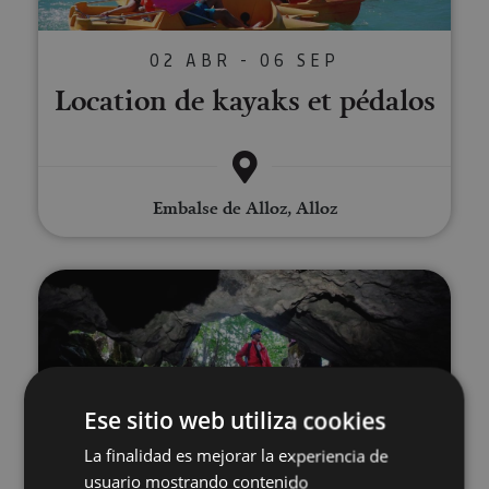
02 ABR - 06 SEP
Location de kayaks et pédalos
Embalse de Alloz, Alloz
Spéléologie à Lezealde
Ese sitio web utiliza cookies
La finalidad es mejorar la experiencia de
19 ABR - 05 SEP
usuario mostrando contenido