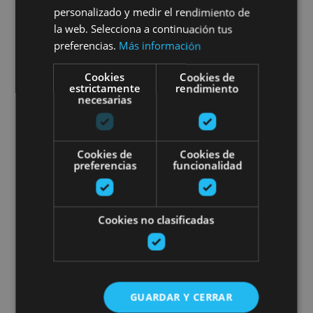
Spéléologie à Lezealde
personalizado y medir el rendimiento de
la web. Selecciona a continuación tus
preferencias.
Más información
Cookies
Beintza-Labaien
Cookies de
estrictamente
rendimiento
necesarias
Kayak sur la rivière Arga
Cookies de
Cookies de
preferencias
funcionalidad
Cookies no clasificadas
01 ABR - 31 OCT
Kayak sur la rivière Arga
GUARDAR Y CERRAR