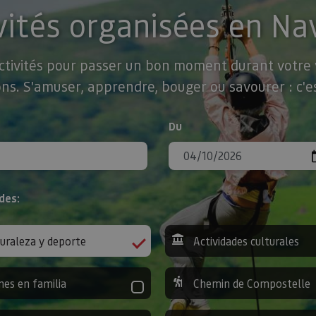
vités organisées en Na
activités pour passer un bon moment durant votre v
ns. S'amuser, apprendre, bouger ou savourer : c'es
Du
des:
uraleza y deporte
Actividades culturales
nes en familia
Chemin de Compostelle