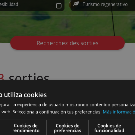
esibilidad
Turismo regenerativo
Recherchez des sorties
3
sorties
b utiliza cookies
ejorar la experiencia de usuario mostrando contenido personaliz
filtres
 web. Selecciona a continuación tus preferencias.
Más informaci
Cookies de
Cookies de
Cookies de
Vols tandem en paramoteur
Vols en pa
rendimiento
preferencias
funcionalidad