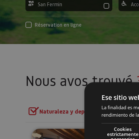
San Fermin
Acc
Réservation en ligne
Nous avos trouvé
Ese sitio we
La finalidad es m
Naturaleza y deporte
Ajouter les 
rendimiento de la
Cookies
Navarra desde el cielo
estrictamente