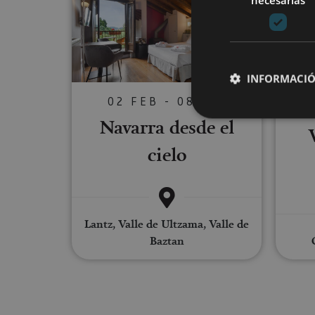
necesarias
INFORMACIÓ
02 FEB - 08 DIC
Navarra desde el
cielo
Cookies estrictam
Las cookies estrictam
gestión de cuentas. E
Lantz, Valle de Ultzama, Valle de
Nombre
Baztan
CookieScriptConse
JSESSIONID